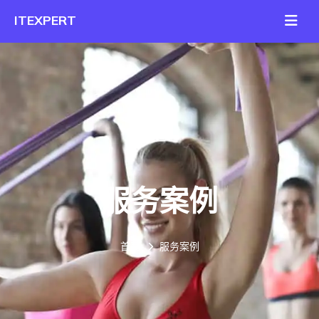
服务案例
首页
服务案例