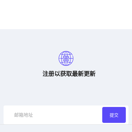
资与资产配置新趋势与机会展望
注册以获取最新更新
提交