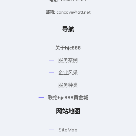
邮箱:
concave@att.net
导航
关于
hjc888
服务案例
企业风采
服务种类
联络
hjc888黄金城
网站地图
SiteMap